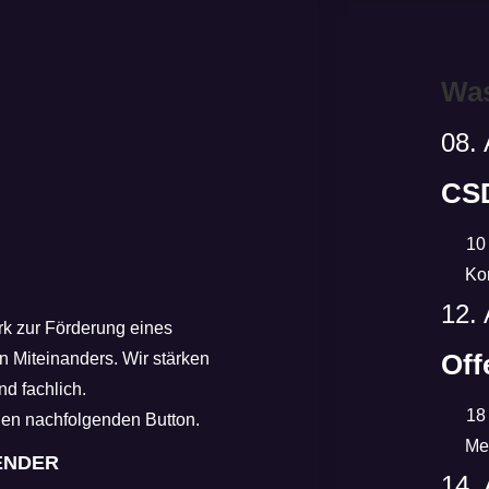
Was
08. 
CSD
10
Ko
12. 
erk zur Förderung eines
Off
n Miteinanders. Wir stärken
nd fachlich.
18
den nachfolgenden Button.
Mehrg
ENDER
14. 