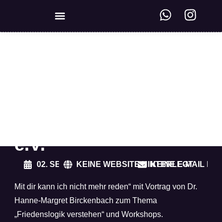
KREISWEITE VERNETZUNG
Sommertreffen
„gewaltfrei handeln
e.V.“
02. SEP. 2023
KEINE WEBSITE HINTERLEGT
KEINE E-MAIL HI
Mit dir kann ich nicht mehr reden“ mit Vortrag von Dr.
Hanne-Margret Birckenbach zum Thema
„Friedenslogik verstehen“ und Workshops.