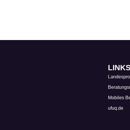
LINK
Landespr
Beratungs
Mobiles B
ufuq.de