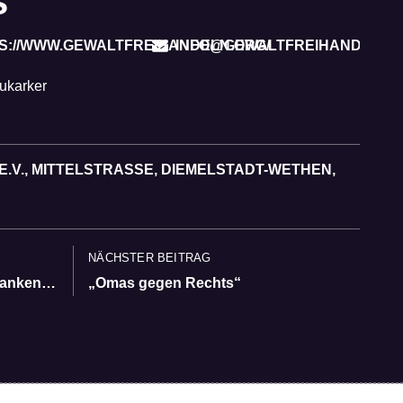
s
S://WWW.GEWALTFREIHANDELN.ORG/
INFO@GEWALTFREIHANDELN.
ukarker
.V., MITTELSTRASSE, DIEMELSTADT-WETHEN, D
NÄCHSTER BEITRAG
Coming Out Days Waldeck-Frankenberg
„Omas gegen Rechts“