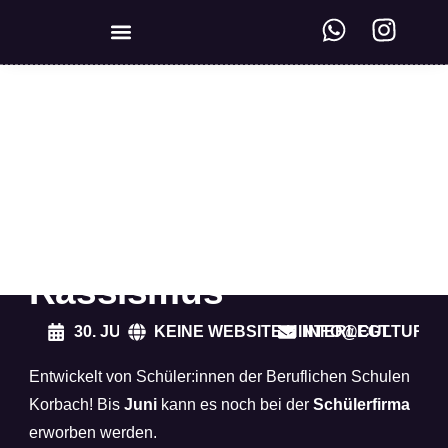
KREISWEITE VERNETZUNG
Culture of Change –
Das Spiel gegen
Rassismus
30. JUNI 2025
KEINE WEBSITE HINTERLEGT
INFO@CULTUREO
Entwickelt von Schüler:innen der Beruflichen Schulen
Korbach! Bis
Juni
kann es noch bei der
Schülerfirma
erworben werden.