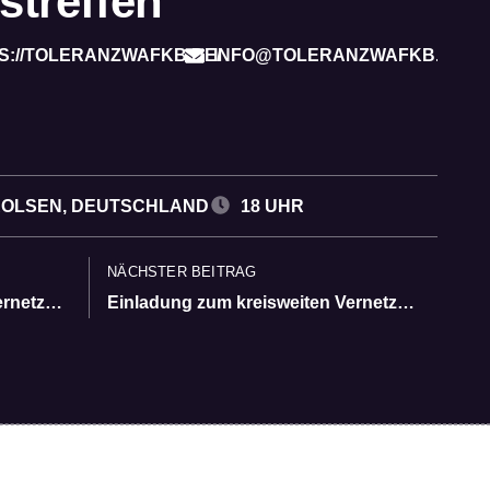
streffen
S://TOLERANZWAFKB.DE/
INFO@TOLERANZWAFKB.DE
AROLSEN, DEUTSCHLAND
18 UHR
NÄCHSTER BEITRAG
Einladung zum kreisweiten Vernetzungstreffen
Einladung zum kreisweiten Vernetzungstreffen