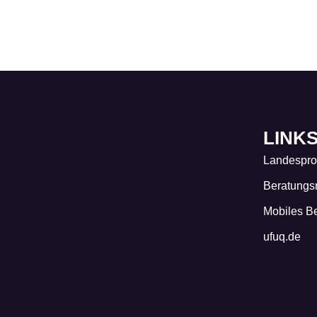
LINK
Landespr
Beratungs
Mobiles B
ufuq.de