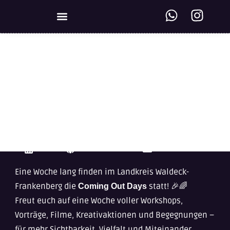
KREISWEITE VERNETZUNG
Coming Out Days:
6.-12. Oktober
12. OKT. 2025
HTTPS://WWW.LANDKREIS-WALDECK
MIRIAM.DRUEPP
Eine Woche lang finden im Landkreis Waldeck-
Frankenberg die
statt! 🎉🌈
Coming Out Days
Freut euch auf eine Woche voller Workshops,
Vorträge, Filme, Kreativaktionen und Begegnungen –
für mehr Sichtbarkeit, Vielfalt und Miteinander.