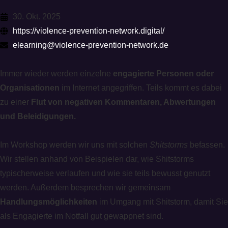
30. Okt. 2025
https://violence-prevention-network.digital/
elearning@violence-prevention-network.de
Immer wieder werden einzelne
engagierte Personen oder
Organisationen
im Internet angegriffen. Teils kommt es dabei
zu einer
Flut von negativen Kommentaren, Abwertungen
und Beleidigungen.
Im Workshop werden wir uns mit solchen
Shitstorms
befassen.
Wir stellen anhand von Beispielen dar, wie Shitstorms
typischerweise verlaufen und wie sie teils bewusst genutzt
werden. Außerdem besprechen wir gemeinsam
Handlungsmöglichkeiten
im Umgang mit Shitstorm, damit Sie
als Engagierte im Notfall gut gewappnet sind.