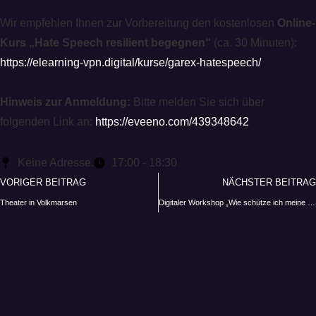
Wir empfehlen Ihnen zur Vorbereitung den kostenlosen
Online-
Kurs „Hate Speech resilient begegnen“
(ca. 30 Minuten):
https://elearning-vpn.digital/kurse/garex-hatespeech/
Hinweis zur Anmeldung:
Bitte melden Sie sich über
folgenden Link an:
https://eveeno.com/439348642
Keine Adresse.
17:00 - 18:30
VORIGER BEITRAG
NÄCHSTER BEITRAG
Theater in Volkmarsen
Digitaler Workshop „Wie schütze ich meine Ehrenamtsgruppe angesichts von Hate Speech?“