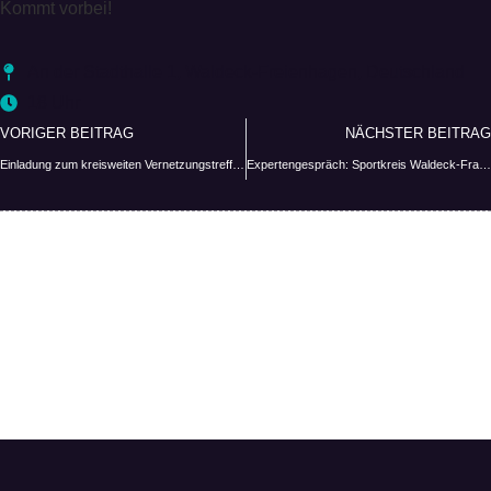
Kommt vorbei!
An der Stadthalle 1, Waldeck-Freienhagen, Deutschland
18 Uhr
VORIGER BEITRAG
NÄCHSTER BEITRAG
Einladung zum kreisweiten Vernetzungstreffen – Aufbau-Workshop mit Anmeldung
Expertengespräch: Sportkreis Waldeck-Frankenberg stärkt Vereine im Umgang mit Extremismus