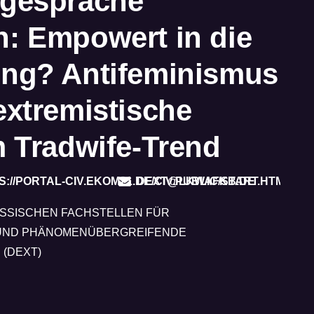
egespräche
: Empowert in die
ng? Antifeminismus
extremistische
m Tradwife-Trend
S://PORTAL-CIV.EKOM21.DE/CIV.PUBLIC/START.HTML
DEXT@LKWAFKB.DE
SSISCHEN FACHSTELLEN FÜR
UND PHÄNOMENÜBERGREIFENDE
(DEXT)