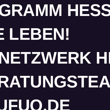
GRAMM HES
 LEBEN!
NETZWERK H
ERATUNGSTE
UFUQ.DE