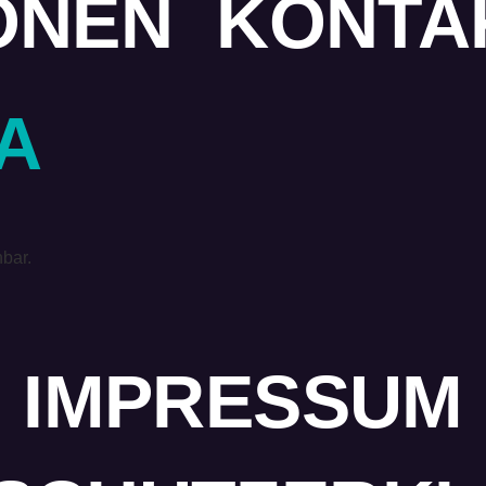
ONEN
KONTA
A
hbar.
IMPRESSUM