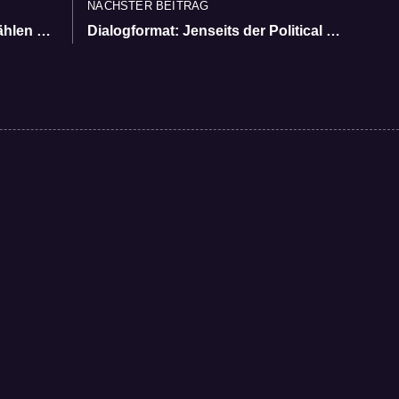
NÄCHSTER BEITRAG
VOTO zur Kommunalwahl- Wählen einfach machen
Dialogformat: Jenseits der Political Correctness – Das wird man ja noch sagen dürfen?!