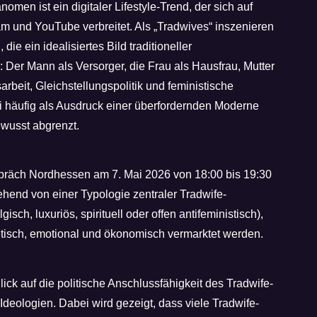
men ist ein digitaler Lifestyle-Trend, der sich auf
am und YouTube verbreitet. Als „Tradwives“ inszenieren
ie ein idealisiertes Bild traditioneller
 Der Mann als Versorger, die Frau als Hausfrau, Mutter
rbeit, Gleichstellungspolitik und feministische
 häufig als Ausdruck einer überfordernden Moderne
ewusst abgrenzt.
äch Nordhessen am 7. Mai 2026 von 18:00 bis 19:30
ehend von einer Typologie zentraler Tradwife-
gisch, luxuriös, spirituell oder offen antifeministisch),
tisch, emotional und ökonomisch vermarktet werden.
lick auf die politische Anschlussfähigkeit des Tradwife-
 Ideologien. Dabei wird gezeigt, dass viele Tradwife-