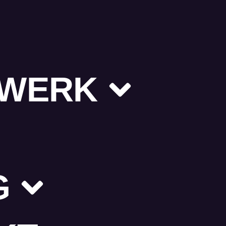
ZWERK
G