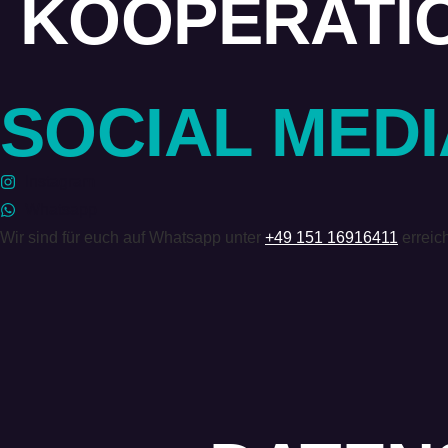
KOOPERATI
SOCIAL MEDI
Instagram
Whatsapp
Wir sind für euch auf Whatsapp unter
+49 151 16916411
erreic