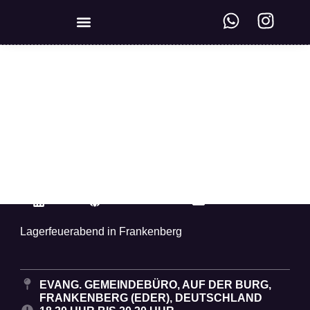
KREISWEITE VERNETZUNG
Jugendtreff Queer &
Friends
14. AUG. 2026
WWW.EV-JUGEND-EDER.DE
JUGEND.EDER@
Lagerfeuerabend in Frankenberg
EVANG. GEMEINDEBÜRO, AUF DER BURG,
FRANKENBERG (EDER), DEUTSCHLAND