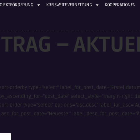
OJEKTFÖRDERUNG
KREISWEITE VERNETZUNG
KOOPERATIONEN
TRAG – AKTUE
sort-orderby type="select" label_for_post_date="Erstelldatu
by_ascending_for="post_date" select_style="margin-right: 1em
sort-order type="select" options="asc,desc" label_for_asc="A
_asc_for_post_date="Neueste " label_desc_for_post_date="Ält