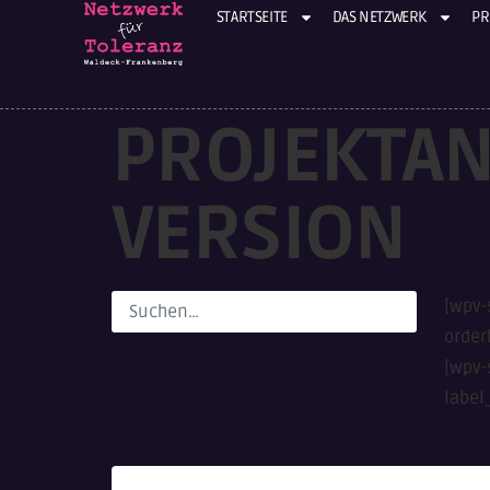
STARTSEITE
DAS NETZWERK
PR
PROJEKTAN
VERSION
[wpv-
order
[wpv-
label