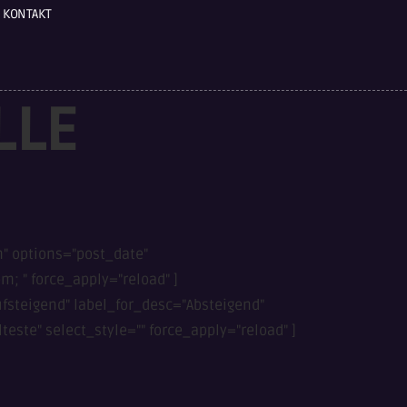
KONTAKT
LLE
m" options="post_date"
; " force_apply="reload" ]
ufsteigend" label_for_desc="Absteigend"
este" select_style="" force_apply="reload" ]