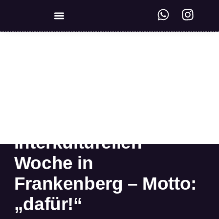
KREISWEITE VERNETZUNG
Kick-Off Treffen zur
Planung der
Interkulturellen
Woche in
Frankenberg – Motto:
„dafür!“