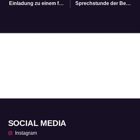
Einladung zu einem friedenspädagogischen Gedenkrundgang mit Zeitzeuge Oberst a.D. Jürgen Damm
Sprechstunde der Beratungsstelle „T*räumchen mobil“
SOCIAL MEDIA
Instagram